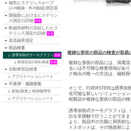
磁気ヒステリシスループ
(J-H曲線・B-H曲線)測定器
開磁路におけるヒステリシ
ス測定の詳細
新着
軟磁性材料の完結したヒス
テリシス測定の詳細
新着
直流磁界測定
部品検査
複雑な形状の部品の検査が容易
誘導加熱式サーモグラフィ
新着
鍛造部品の割れ検査
複雑な形状の部品には、渦電流
新着
るいは不可能な検査領域があり
自動車部品検査
ク検出の唯一の方法は、磁粉探
アプリケーションノート
不発弾・遺跡探索
そこで、FOERSTERは誘導
探知/探査と地球物理学
化可能な新しいソリューション
アプリケーションノート
程製品や複雑な形状の部品の検
誘導加熱式サーモグラフィは、
出を非接触で行うことができま
より、部品中の欠陥に局所的な
トスポットは、その熱放射によ