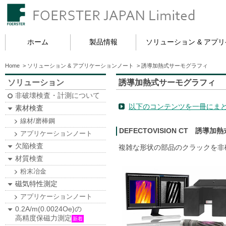
ホーム
製品情報
ソリューション & アプ
Home
>
ソリューション & アプリケーションノート
>
誘導加熱式サーモグラフィ
ソリューション
誘導加熱式サーモグラフィ
非破壊検査・計測について
以下のコンテンツを一冊にま
素材検査
線材/磨棒鋼
DEFECTOVISION CT 誘導
アプリケーションノート
欠陥検査
複雑な形状の部品のクラックを非
材質検査
粉末冶金
磁気特性測定
アプリケーションノート
0.2A/m(0.0024Oe)の
高精度保磁力測定
新着