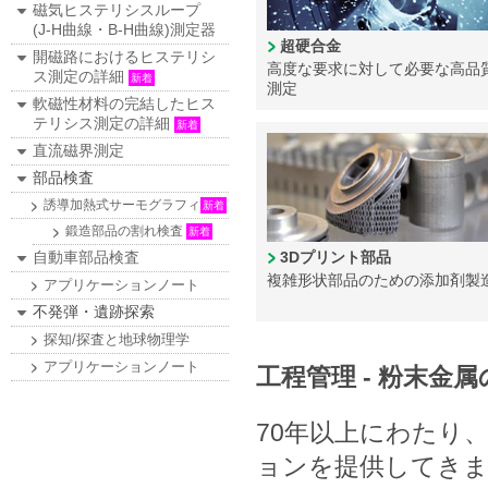
磁気ヒステリシスループ
(J-H曲線・B-H曲線)測定器
超硬合金
開磁路におけるヒステリシ
高度な要求に対して必要な高品
ス測定の詳細
新着
測定
軟磁性材料の完結したヒス
テリシス測定の詳細
新着
直流磁界測定
部品検査
誘導加熱式サーモグラフィ
新着
鍛造部品の割れ検査
新着
自動車部品検査
3Dプリント部品
複雑形状部品のための添加剤製
アプリケーションノート
不発弾・遺跡探索
探知/探査と地球物理学
アプリケーションノート
工程管理 - 粉末金
70年以上にわたり、
ョンを提供してきま