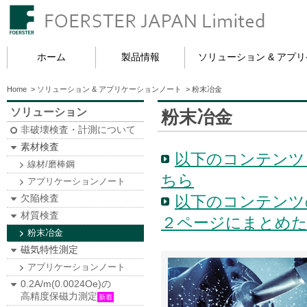
ホーム
製品情報
ソリューション & アプ
Home
>
ソリューション & アプリケーションノート
>
粉末冶金
ソリューション
粉末冶金
非破壊検査・計測について
素材検査
以下のコンテンツ
線材/磨棒鋼
ちら
アプリケーションノート
欠陥検査
以下のコンテンツ
材質検査
２ページにまとめ
粉末冶金
磁気特性測定
アプリケーションノート
0.2A/m(0.0024Oe)の
高精度保磁力測定
新着