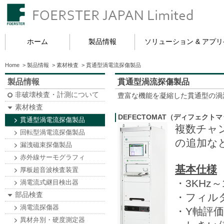
ホーム
製品情報
ソリューション & アプ
Home
>
製品情報
>
素材検査
>
貫通型渦電流探傷製品
製品情報
貫通型渦流探傷製品
非破壊検査・計測について
豊富な機能を凝縮した貫通型の渦流
素材検査
DEFECTOMAT（ディフェクトマ
貫通型渦電流探傷製品
複数チャ
回転型渦電流探傷製品
の追加な
漏洩磁束探傷製品
赤外線サーモグラフィ
基本仕様
厚板超音波検査装置
・3KHz
渦電流式継目検出器
部品検査
・フィルタ
渦電流探傷器
・Y軸評価
異材弁別・硬度測定器