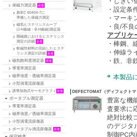
・しきい
保磁力測定器
新着
・設定条
新IEC 60404-7に
・マーキ
準拠した保磁力測定
磁気ヒステリシスループ
・良/不良
(J-H曲線・B-H曲線)測定器
アプリケ
開磁路におけるヒステリシス
測定の詳細
新着
・棒鋼、
軟磁性材料の完結したヒステ
・伸線ラ
リシス測定の詳細
新着
・鉄、非
磁気飽和度測定器
新着
導電率測定器
磁界強度・透磁率測定器
本製品
小型渦電流探傷器
誘導加熱式サーモグラフィ
DEFECTOMAT（ディフェクトマッ
新着
ポータブル測定器
豊富な機
導電率測定器
査要求に
磁界強度／透磁率測定器
絶対比較
小型渦電流探傷器
のデジタ
ポータブル渦流探傷器
新着
制御PC内
保守検査