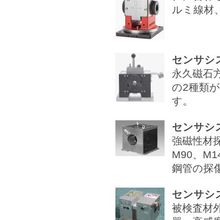
ルミ線材
センサシス
永久磁石方
の2種類
す。
センサシ
強磁性材
M90、M
鋼管の探
センサシス
被検査材外