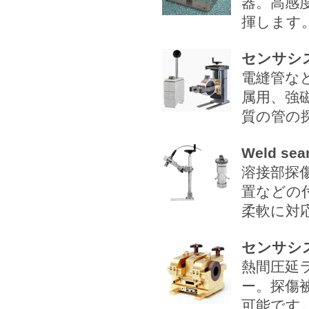
器。高感
揮します
センサシス
電縫管な
属用、強
質の管の
Weld s
溶接部探
置などの
柔軟に対
センサシス
熱間圧延
ー。探傷被
可能です