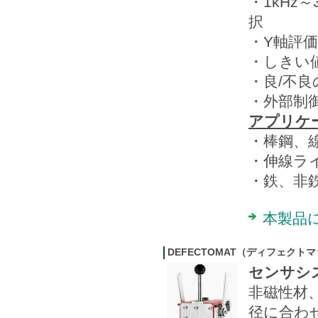
・1kHz
択
・Y軸評
・しきい
・良/不
・外部制
アプリケ
・棒鋼、
・伸線ラ
・鉄、非
本製品
DEFECTOMAT（ディフェク
センサシス
非磁性材
径に合わせ