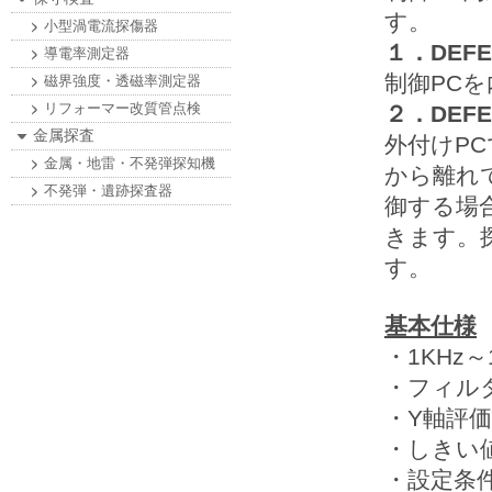
す。
小型渦電流探傷器
１．DEFE
導電率測定器
制御PC
磁界強度・透磁率測定器
リフォーマー改質管点検
２．DEFE
金属探査
外付けP
金属・地雷・不発弾探知機
から離れ
不発弾・遺跡探査器
御する場
きます。
す。
基本仕様
・1KHz
・フィルタ
・Y軸評価
・しきい
・設定条