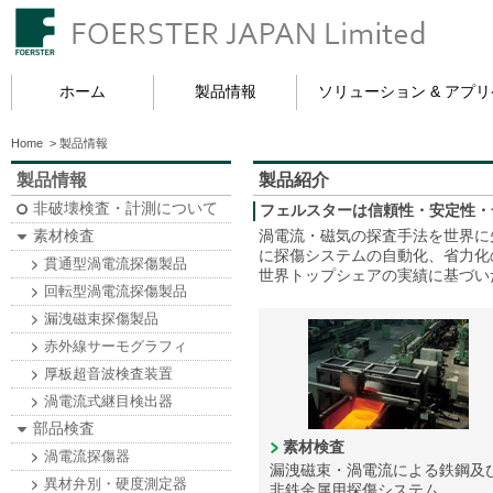
ホーム
製品情報
ソリューション & アプ
Home
>
製品情報
製品情報
製品紹介
非破壊検査・計測について
フェルスターは信頼性・安定性・
素材検査
渦電流・磁気の探査手法を世界に先
に探傷システムの自動化、省力化
貫通型渦電流探傷製品
世界トップシェアの実績に基づい
回転型渦電流探傷製品
漏洩磁束探傷製品
赤外線サーモグラフィ
厚板超音波検査装置
渦電流式継目検出器
部品検査
素材検査
渦電流探傷器
漏洩磁束・渦電流による鉄鋼及
異材弁別・硬度測定器
非鉄金属用探傷システム