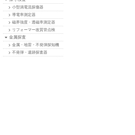
小型渦電流探傷器
導電率測定器
磁界強度・透磁率測定器
リフォーマー改質管点検
金属探査
金属・地雷・不発弾探知機
不発弾・遺跡探査器