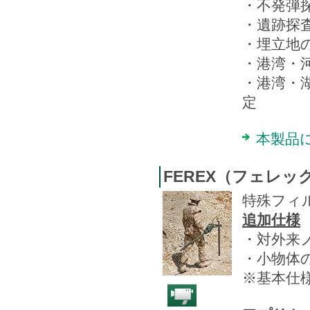
・不発弾
・遺跡探
・埋立地
・港湾・
・港湾・
定
本製品
FEREX（フェレック
特殊フィ
追加仕様
・対外来
・小物体
※基本仕様