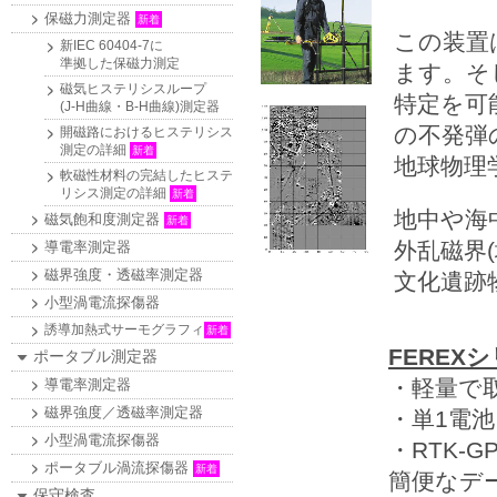
保磁力測定器
新着
この装置
新IEC 60404-7に
準拠した保磁力測定
ます。そ
磁気ヒステリシスループ
特定を可
(J-H曲線・B-H曲線)測定器
の不発弾
開磁路におけるヒステリシス
測定の詳細
新着
地球物理
軟磁性材料の完結したヒステ
リシス測定の詳細
新着
地中や海
磁気飽和度測定器
新着
外乱磁界
導電率測定器
磁界強度・透磁率測定器
文化遺跡
小型渦電流探傷器
誘導加熱式サーモグラフィ
新着
FEREX
ポータブル測定器
・軽量で
導電率測定器
磁界強度／透磁率測定器
・単1電
小型渦電流探傷器
・RTK-
ポータブル渦流探傷器
新着
簡便なデ
保守検査