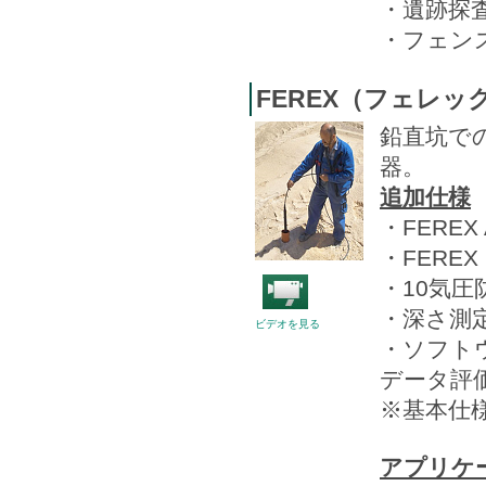
・遺跡探
・フェン
FEREX（フェレック
鉛直坑で
器。
追加仕様
・FEREX
・FEREX
・10気
・深さ測
ビデオを見る
・ソフトウ
データ評
※基本仕様
アプリケ