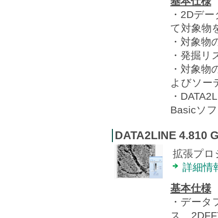
基本仕様
・2Dデ
て対象物
・対象物
・発掘リ
・対象物
よびソー
・DATA2L
Basic
DATA2LINE 4.810 
拡張プロ
詳細情
基本仕様
・データ
ス、2DFFT