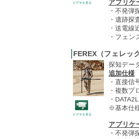
アプリケ
ビデオを見る
・不発弾
・遺跡探
・送電線
・フェン
FEREX（フェレック
探知デー
追加仕様
・直接信
・複数プ
・DATA
※基本仕様
ビデオを見る
アプリケ
・不発弾