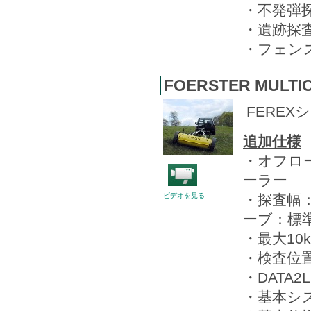
・不発弾
・遺跡探
・フェン
FOERSTER MULTI
FERE
追加仕様
・オフロ
ーラー
ビデオを見る
・探査幅：2
ーブ：標
・最大10
・検査位
・DATA
・基本シ