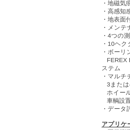
・地磁気
・高感知
・地表面
・メンテ
・4つの
・10ヘ
・ボーリ
FEREX
ステム
・マルチ
3または
ホイール
車輌設置型の
・データ評
アプリケ