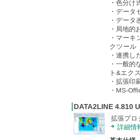
・色分け
・データ
・データ
・局地的
・マーキ
クツール
・連携し
・一般的
ト&エク
・拡張印刷
・MS-O
DATA2LINE 4.810 
拡張プロ
詳細情