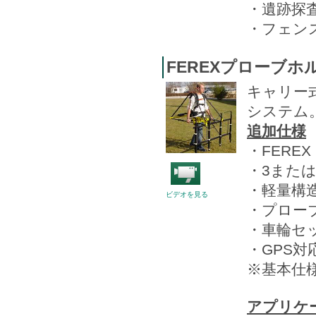
・遺跡探
・フェン
FEREXプローブホ
キャリー
システム
追加仕様
・FEREX
・3また
・軽量構
ビデオを見る
・プロー
・車輪セ
・GPS
※基本仕様
アプリケ