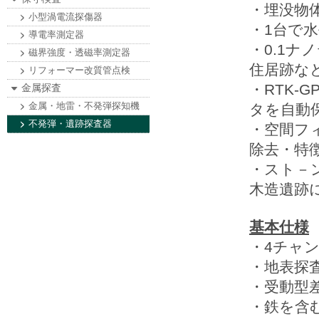
・埋没物
小型渦電流探傷器
・1台で
導電率測定器
・0.1ナ
磁界強度・透磁率測定器
住居跡な
リフォーマー改質管点検
・RTK-
金属探査
金属・地雷・不発弾探知機
タを自動
不発弾・遺跡探査器
・空間フ
除去・特
・スト－
木造遺跡
基本仕様
・4チャ
・地表探
・受動型
・鉄を含