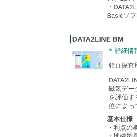
・DATA2L
Basic
DATA2LINE BM
詳細情
鉛直探査
DATA2
磁気デー
を評価す
位によっ
基本仕様
・利点の
・地磁気