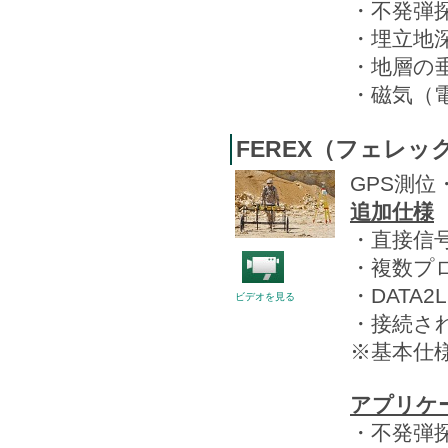
・不発弾
・埋立地
・地層の
・磁気（
FEREX（フェレック
GPS測
追加仕様
・直接信
・複数プ
・DATA
ビデオを見る
・接続さ
※基本仕様
アプリケ
・不発弾