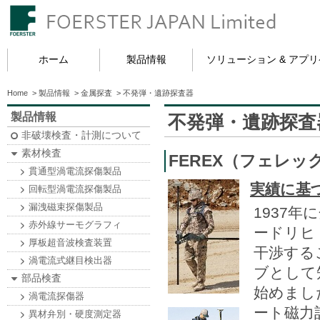
ホーム
製品情報
ソリューション & アプ
Home
>
製品情報
>
金属探査
>
不発弾・遺跡探査器
製品情報
不発弾・遺跡探査
非破壊検査・計測について
素材検査
FEREX（フェレ
貫通型渦電流探傷製品
実績に基
回転型渦電流探傷製品
漏洩磁束探傷製品
1937年に
赤外線サーモグラフィ
ードリヒ
厚板超音波検査装置
干渉する
渦電流式継目検出器
ブとして
部品検査
始めまし
渦電流探傷器
ート磁力
異材弁別・硬度測定器