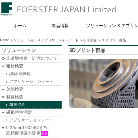
ホーム
製品情報
ソリューション & アプリ
Home
>
ソリューション & アプリケーションノート
>
粉末冶金
>
3Dプリント部品
ソリューション
3Dプリント部品
非破壊検査・計測について
素材検査
線材/磨棒鋼
アプリケーションノート
欠陥検査
材質検査
粉末冶金
磁気特性測定
アプリケーションノート
0.2A/m(0.0024Oe)の
高精度保磁力測定
新着