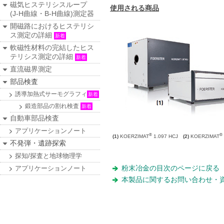
磁気ヒステリシスループ
使用される商品
(J-H曲線・B-H曲線)測定器
開磁路におけるヒステリシ
ス測定の詳細
新着
軟磁性材料の完結したヒス
テリシス測定の詳細
新着
直流磁界測定
部品検査
誘導加熱式サーモグラフィ
新着
鍛造部品の割れ検査
新着
自動車部品検査
アプリケーションノート
®
®
(1)
KOERZIMAT
1.097 HCJ
(2)
KOERZIMAT
不発弾・遺跡探索
探知/探査と地球物理学
粉末冶金の目次のページに戻る
アプリケーションノート
本製品に関するお問い合わせ・