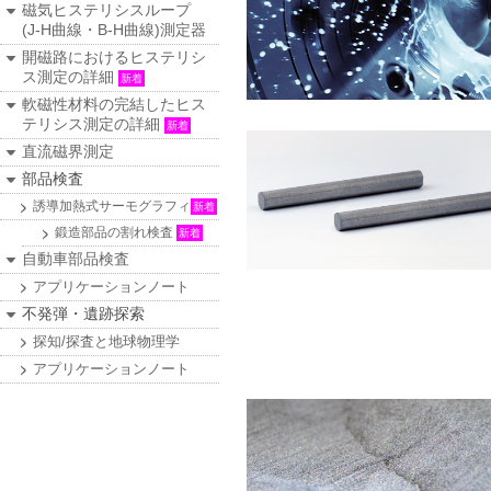
磁気ヒステリシスループ
(J-H曲線・B-H曲線)測定器
開磁路におけるヒステリシ
ス測定の詳細
新着
軟磁性材料の完結したヒス
テリシス測定の詳細
新着
直流磁界測定
部品検査
誘導加熱式サーモグラフィ
新着
鍛造部品の割れ検査
新着
自動車部品検査
アプリケーションノート
不発弾・遺跡探索
探知/探査と地球物理学
アプリケーションノート