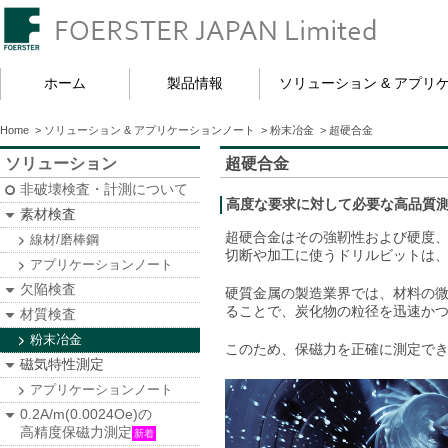
ホーム
製品情報
ソリューション & アプリ
Home
>
ソリューション & アプリケーションノート
>
粉末冶金
>
超硬合金
ソリューション
超硬合金
非破壊検査・計測について
高度な要求に対して必要な高品質
素材検査
超硬合金はその強靭性および硬度
線材/磨棒鋼
切断や加工に使うドリルビットは、
アプリケーションノート
欠陥検査
硬質金属の製造業界では、材料の
ることで、炭化物の粒径を迅速か
材質検査
粉末冶金
このため、保磁力を正確に測定で
磁気特性測定
アプリケーションノート
0.2A/m(0.0024Oe)の
高精度保磁力測定
新着