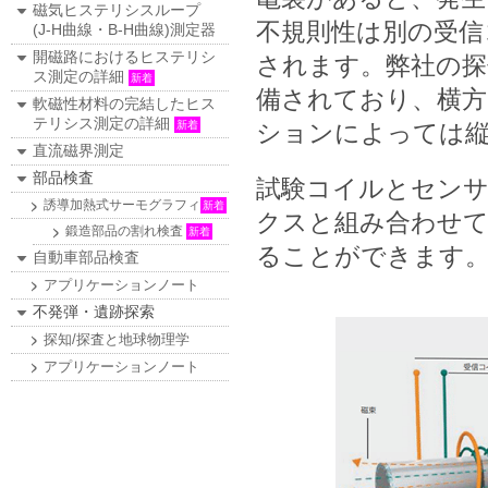
磁気ヒステリシスループ
不規則性は別の受信
(J-H曲線・B-H曲線)測定器
開磁路におけるヒステリシ
されます。弊社の探
ス測定の詳細
新着
備されており、横方
軟磁性材料の完結したヒス
テリシス測定の詳細
新着
ションによっては縦
直流磁界測定
部品検査
試験コイルとセンサ
誘導加熱式サーモグラフィ
新着
クスと組み合わせて
鍛造部品の割れ検査
新着
ることができます
自動車部品検査
アプリケーションノート
不発弾・遺跡探索
探知/探査と地球物理学
アプリケーションノート