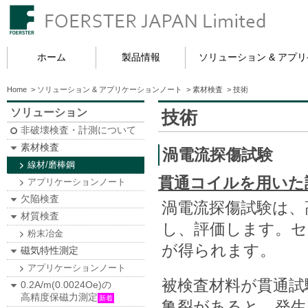
ホーム
製品情報
ソリューション & アプ
Home
>
ソリューション & アプリケーションノート
>
素材検査
>
技術
ソリューション
技術
非破壊検査・計測について
素材検査
渦電流探傷試験
線材/磨棒鋼
貫通コイルを用いた
アプリケーションノート
欠陥検査
渦電流探傷試験は、
材質検査
し、評価します。セ
粉末冶金
が得られます。
磁気特性測定
アプリケーションノート
被検査材料が貫通試
0.2A/m(0.0024Oe)の
高精度保磁力測定
新着
亀裂があると、発生