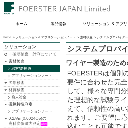
ホーム
製品情報
ソリューション & アプ
Home
>
ソリューション & アプリケーションノート
>
素材検査
>
システムプロバイダ
ソリューション
システムプロバイ
非破壊検査・計測について
素材検査
ワイヤー製造のため
線材/磨棒鋼
FOERSTERは
アプリケーションノート
要件に合わせた完全
欠陥検査
して、様々な専門分
材質検査
粉末冶金
た理想的な試験ライ
磁気特性測定
えて、信頼性の高い
アプリケーションノート
れます。ご要望に応
0.2A/m(0.0024Oe)の
高精度保磁力測定
新着
込むことも可能です