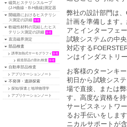
磁気ヒステリシスループ
(J-H曲線・B-H曲線)測定器
弊社の設計部門は、
開磁路におけるヒステリシ
ス測定の詳細
計画を準備します。
新着
軟磁性材料の完結したヒス
アとインターフェー
テリシス測定の詳細
新着
試験システムの中央
直流磁界測定
部品検査
対応するFOERST
誘導加熱式サーモグラフィ
新着
ンはインダストリー
鍛造部品の割れ検査
新着
自動車部品検査
お客様のターンキー
アプリケーションノート
初日から試験システ
不発弾・遺跡探索
場で直接、または弊
探知/探査と地球物理学
アプリケーションノート
す。高度な資格を持
サービスネットワー
るお手伝いをしま
ニカルサポートが