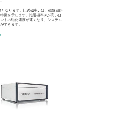
す。
指標となります。比透磁率μrは、磁気回路
特徴を示します。比透磁率μrが高いほ
ネントの磁化速度が速くなり、システム
とができます。
る