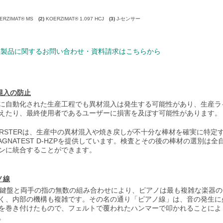
ERZIMAT® MS
(2)
KOERZIMAT® 1.097 HCJ
(3)
J-センサー
製品に関するお問い合わせ・資料請求はこちらから
混入の防止
に自動化された生産工程でも異材混入は発生する可能性があり、生産ラ
えたり、最終使用者であるユーザーに損害を及ぼす可能性があります。
ERSTERは、生産中の異材混入や焼き戻しが不十分な棒材を確実に特
AGNATEST D-HZPを提供しています。検査とその後の棒材の選別は全
ンに統合することができます。
ノ線
の鍵盤と両手の指の無数の組み合わせにより、ピアノは最も複雑な楽器
く、内部の機構も複雑です。その名の通り「ピアノ線」は、音の発生に
を巻き付けたもので、フェルトで覆われたハンマーで叩かれることによ
。