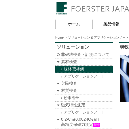
ホーム
製品情報
Home
>
ソリューション & アプリケーションノート
ソリューション
特
非破壊検査・計測について
素材検査
線材/磨棒鋼
アプリケーションノート
欠陥検査
材質検査
粉末冶金
磁気特性測定
アプリケーションノート
0.2A/m(0.0024Oe)の
高精度保磁力測定
新着