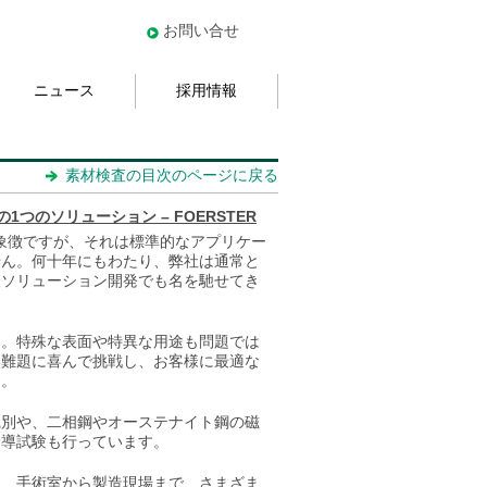
お問い合せ
ニュース
採用情報
素材検査の目次のページに戻る
つのソリューション – FOERSTER
の象徴ですが、それは標準的なアプリケー
せん。何十年にもわたり、弊社は通常と
査ソリューション開発でも名を馳せてき
ん。特殊な表面や特異な用途も問題では
い難題に喜んで挑戦し、お客様に最適な
す。
識別や、二相鋼やオーステナイト鋼の磁
誘導試験も行っています。
は、手術室から製造現場まで、さまざま