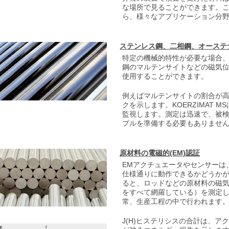
な場所で見ることができます。
ら、様々なアプリケーション分
ステンレス鋼、二相鋼、オーステ
特定の機械的特性が必要な場合
鋼のマルテンサイトなどの磁気
使用することができます。
例えばマルテンサイトの割合が
クを示します。KOERZIMAT 
監視します。測定は迅速で、被
プルを準備する必要もありませ
原材料の電磁的(EM)認証
EMアクチュエータやセンサーは
仕様通りに動作できるかどうかが決定
ると、ロッドなどの原材料の磁
をすべて網羅している）を測定
常、生産工程の中で行われます
J(H)ヒステリシスの合計は、