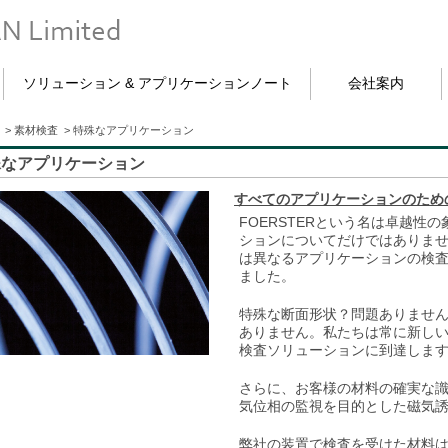
ソリューション & アプリケーションノート
会社案内
>
素材検査
>
特殊なアプリケーション
殊なアプリケーション
すべてのアプリケーションのための1
FOERSTERという名は卓越性
ションについてだけではありま
は異なるアプリケーションの検
ました。
特殊な断面形状？問題ありませ
ありません。私たちは常に新し
検査ソリューションに到達しま
さらに、お客様の材料の確実な
気位相の監視を目的とした磁気
弊社の装置で検査を受けた材料