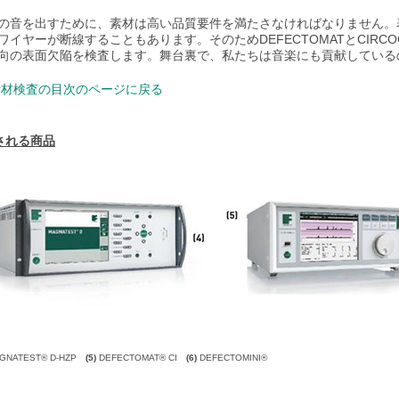
の音を出すために、素材は高い品質要件を満たさなければなりません。
ワイヤーが断線することもあります。そのためDEFECTOMATとCIRC
向の表面欠陥を検査します。舞台裏で、私たちは音楽にも貢献している
材検査の目次のページに戻る
される商品
GNATEST® D-HZP
(5)
DEFECTOMAT® CI
(6)
DEFECTOMINI®