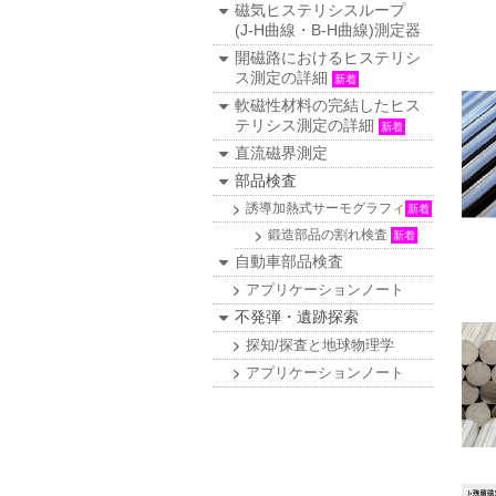
磁気ヒステリシスループ
(J-H曲線・B-H曲線)測定器
開磁路におけるヒステリシ
ス測定の詳細
新着
軟磁性材料の完結したヒス
テリシス測定の詳細
新着
直流磁界測定
部品検査
誘導加熱式サーモグラフィ
新着
鍛造部品の割れ検査
新着
自動車部品検査
アプリケーションノート
不発弾・遺跡探索
探知/探査と地球物理学
アプリケーションノート