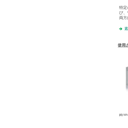
特定
び、
両方
素
使用
(4)
MA