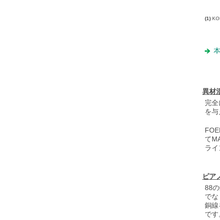
(1)
KO
本
異材
完全
を与
FO
てM
ライ
ピア
88
でな
銅線
です