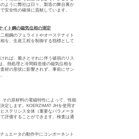
このように弊社は日々、製造の舞台裏か
野で安全性の確保に貢献しています。
ナイト鋼の磁気位相の測定
、二相鋼のフェライトやオーステナイト
位相を、生産工程を制御する指標として
高ければ、脆さとそれに伴う破損のリス
MSは、熱処理と冷間鍛造後の磁気位相を
検査材の形状に影響されず、事前にサン
ん。
、その原材料の電磁特性によって、性能
します。KOERZIMAT JHを使用す
気ヒステリシス全体（重要なパラメータ
して評価することができます。検査は通
。
アクチュエータの動作中にコンポーネント