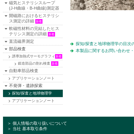
磁気ヒステリシスループ
(J-H曲線・B-H曲線)測定器
開磁路におけるヒステリシ
ス測定の詳細
新着
軟磁性材料の完結したヒス
テリシス測定の詳細
新着
直流磁界測定
探知/探査と地球物理学の目次
部品検査
本製品に関するお問い合わせ・
誘導加熱式サーモグラフィ
新着
鍛造部品の割れ検査
新着
自動車部品検査
アプリケーションノート
不発弾・遺跡探索
探知/探査と地球物理学
アプリケーションノート
＞ 個人情報の取り扱いについて
＞ 当社 基本取引条件