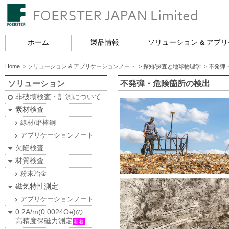
ホーム
製品情報
ソリューション & アプ
Home
>
ソリューション & アプリケーションノート
>
探知/探査と地球物理学
>
不発弾
ソリューション
不発弾・危険箇所の検出
非破壊検査・計測について
素材検査
線材/磨棒鋼
アプリケーションノート
欠陥検査
材質検査
粉末冶金
磁気特性測定
アプリケーションノート
0.2A/m(0.0024Oe)の
高精度保磁力測定
新着