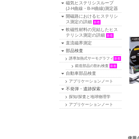
磁気ヒステリシスループ
(J-H曲線・B-H曲線)測定器
開磁路におけるヒステリシ
ス測定の詳細
新着
軟磁性材料の完結したヒス
テリシス測定の詳細
新着
直流磁界測定
部品検査
誘導加熱式サーモグラフィ
新着
鍛造部品の割れ検査
新着
自動車部品検査
アプリケーションノート
不発弾・遺跡探索
探知/探査と地球物理学
アプリケーションノート
使用