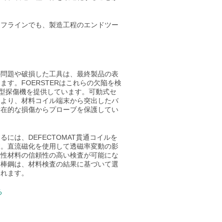
オフラインでも、製造工程のエンドツー
。
の問題や破損した工具は、最終製品の表
す。FOERSTERはこれらの欠陥を検
回転型探傷機を提供しています。可動式セ
により、材料コイル端末から突出したバ
潜在的な損傷からプローブを保護してい
には、DEFECTOMAT貫通コイルを
す。直流磁化を使用して透磁率変動の影
磁性材料の信頼性の高い検査が可能にな
た棒鋼は、材料検査の結果に基づいて選
されます。
る