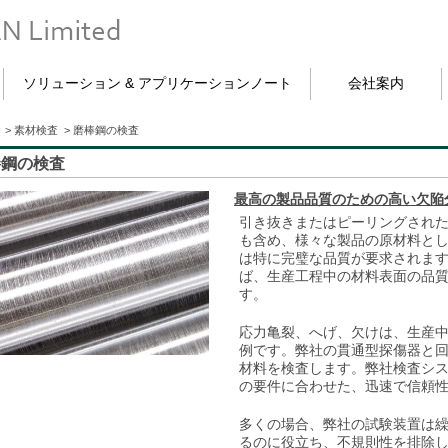
ソリューション & アプリケーションノート
会社案内
>
素材検査
>
磨棒鋼の検査
棒鋼の検査
最高の製品品質のための高い欠陥
引き抜きまたはピーリングされ
も含め、様々な製品の原材料と
は特に完璧な品質が要求されます。
ば、生産工程中の材料表面の品
す。
応力亀裂、へげ、欠けは、生産
例です。弊社の貫通型探傷器と
材料を検査します。弊社検査シ
の要件に合わせた、迅速で信頼
多くの場合、弊社の試験装置は
るのに役立ち、不規則性を排除