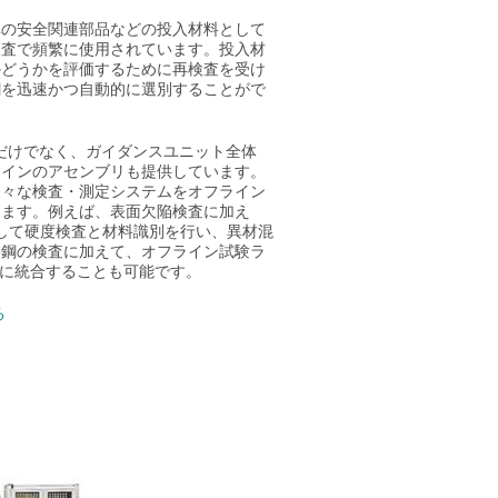
車の安全関連部品などの投入材料として
検査で頻繁に使用されています。投入材
かどうかを評価するために再検査を受け
鋼を迅速かつ自動的に選別することがで
置だけでなく、ガイダンスユニット全体
ラインのアセンブリも提供しています。
様々な検査・測定システムをオフライン
きます。例えば、表面欠陥検査に加え
を統合して硬度検査と材料識別を行い、異材混
棒鋼の検査に加えて、オフライン試験ラ
ヤー検査に統合することも可能です。
る