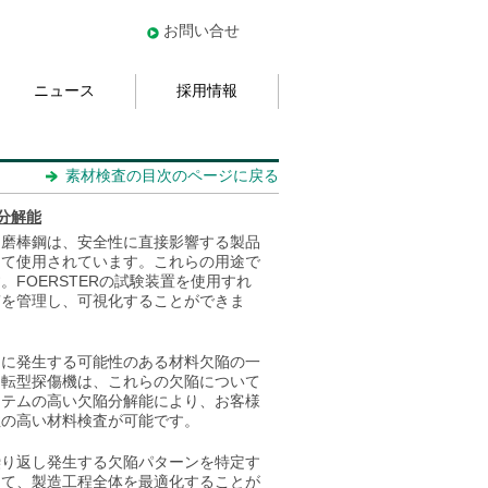
お問い合せ
ニュース
採用情報
素材検査の目次のページに戻る
分解能
た磨棒鋼は、安全性に直接影響する製品
して使用されています。これらの用途で
FOERSTERの試験装置を使用すれ
質を管理し、可視化することができま
中に発生する可能性のある材料欠陥の一
回転型探傷機は、これらの欠陥について
ステムの高い欠陥分解能により、お客様
性の高い材料検査が可能です。
繰り返し発生する欠陥パターンを特定す
して、製造工程全体を最適化することが