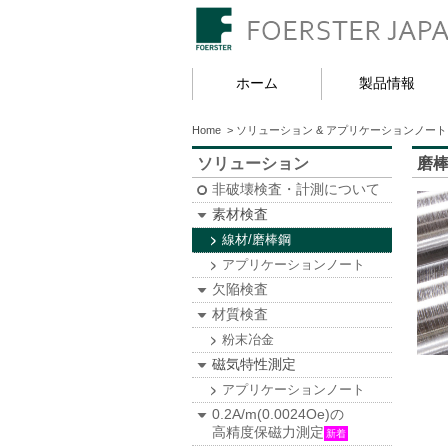
ホーム
製品情報
Home
>
ソリューション & アプリケーションノート
ソリューション
磨
非破壊検査・計測について
素材検査
線材/磨棒鋼
アプリケーションノート
欠陥検査
材質検査
粉末冶金
磁気特性測定
アプリケーションノート
0.2A/m(0.0024Oe)の
高精度保磁力測定
新着