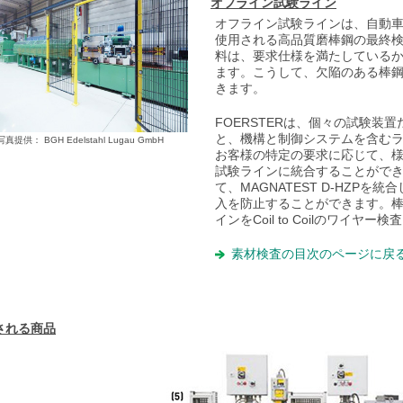
オフライン試験ライン
オフライン試験ラインは、自動
使用される高品質磨棒鋼の最終
料は、要求仕様を満たしている
ます。こうして、欠陥のある棒
きます。
FOERSTERは、個々の試験装
と、機構と制御システムを含む
写真提供： BGH Edelstahl Lugau GmbH
お客様の特定の要求に応じて、
試験ラインに統合することがで
て、MAGNATEST D-HZP
入を防止することができます。
インをCoil to Coilのワイ
素材検査の目次のページに戻
される商品