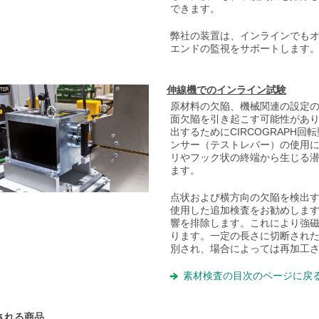
できます。
弊社の装置は、インラインでも
エンドの監視をサポートします
伸線機でのインライン試験
原材料の欠陥、機械関連の設定
面欠陥を引き起こす可能性がありま
出するためにCIRCOGRAPH
ンサー（テストレバー）の使用
リやフック状の終端から生じる
ます。
点状および横方向の欠陥を検出する
使用した追加検査をお勧めしま
響を排除します。これにより強
ります。一定の長さに切断され
別され、場合によっては再加工
素材検査の目次のページに戻
される商品