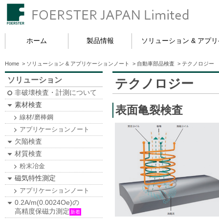
ホーム
製品情報
ソリューション & アプ
Home
>
ソリューション & アプリケーションノート
>
自動車部品検査
>
テクノロジー
ソリューション
テクノロジー
非破壊検査・計測について
素材検査
表面亀裂検査
線材/磨棒鋼
アプリケーションノート
欠陥検査
材質検査
粉末冶金
磁気特性測定
アプリケーションノート
0.2A/m(0.0024Oe)の
高精度保磁力測定
新着