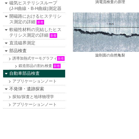
渦電流検査の原理
磁気ヒステリシスループ
(J-H曲線・B-H曲線)測定器
開磁路におけるヒステリシ
ス測定の詳細
新着
軟磁性材料の完結したヒス
テリシス測定の詳細
新着
直流磁界測定
部品検査
旋削面の自然亀裂
誘導加熱式サーモグラフィ
新着
鍛造部品の割れ検査
新着
自動車部品検査
アプリケーションノート
不発弾・遺跡探索
探知/探査と地球物理学
アプリケーションノート