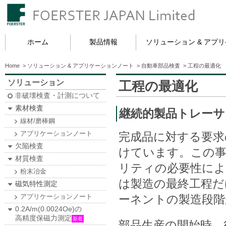
ホーム
製品情報
ソリューション & アプ
Home
>
ソリューション & アプリケーションノート
>
自動車部品検査
>
工程の最適化
ソリューション
工程の最適化
非破壊検査・計測について
素材検査
継続的製品トレーサ
線材/磨棒鋼
アプリケーションノート
完成品に対する要求
欠陥検査
けています。この事
材質検査
リティの必要性によ
粉末冶金
は製造の最終工程
磁気特性測定
アプリケーションノート
ーネントの製造段階
0.2A/m(0.0024Oe)の
高精度保磁力測定
新着
部品生産の開始時、