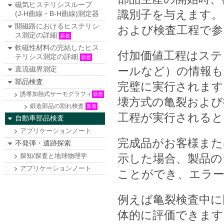
磁気ヒステリシスループ
識別子を与えます。
(J-H曲線・B-H曲線)測定器
開磁路におけるヒステリシ
および検査工程で参
ス測定の詳細
新着
軟磁性材料の完結したヒス
付加価値工程はステ
テリシス測定の詳細
新着
ールなど）の情報も
直流磁界測定
部品検査
完璧に実行されます
誘導加熱式サーモグラフィ
新着
壊方式の亀裂および
鍛造部品の割れ検査
新着
工程が実行されると
自動車部品検査
アプリケーションノート
完成品がお客様また
不発弾・遺跡探索
探知/探査と地球物理学
示した場合、製品の
アプリケーションノート
ことができ、エラー
例えば亀裂検査中に
体的に評価できます